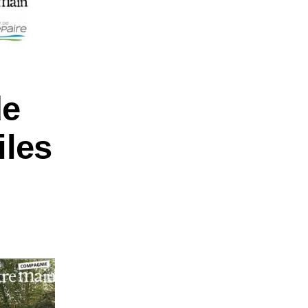
de
iles