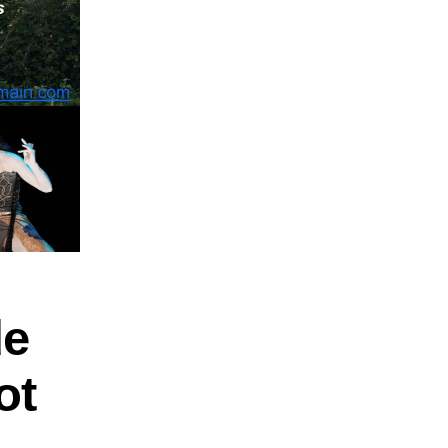
de
ot