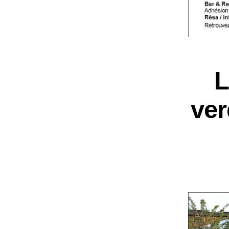
L
ver